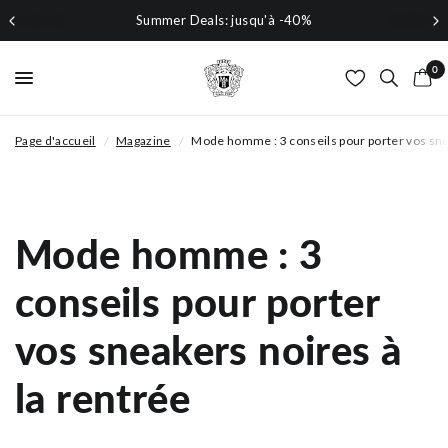
Summer Deals: jusqu'à -40%
0
Page d'accueil
/
Magazine
/
Mode homme : 3 conseils pour porter vos sne
Mode homme : 3
conseils pour porter
vos sneakers noires à
la rentrée