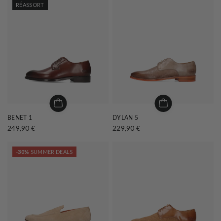
RÉASSORT
BENET 1
DYLAN 5
249,90 €
229,90 €
-30%
SUMMER DEALS