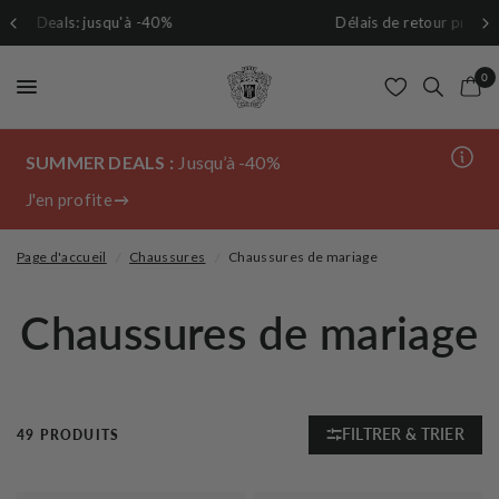
Délais de retour prolongés à 30 jours jusqu'au 20/08/2026
0
SUMMER DEALS :
Jusqu’à -40%
J'en profite
Page d'accueil
/
Chaussures
/
Chaussures de mariage
Chaussures de mariage
FILTRER & TRIER
49 PRODUITS