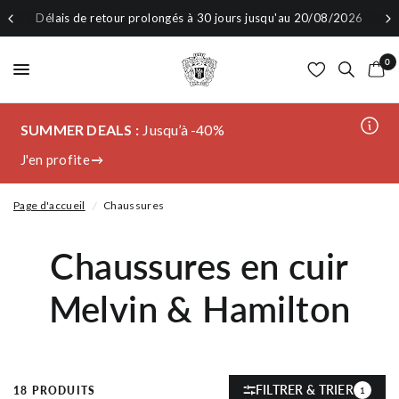
 retour prolongés à 30 jours jusqu'au 20/08/2026
Rejoi
0
SUMMER DEALS :
Jusqu’à -40%
J'en profite
Page d'accueil
/
Chaussures
Chaussures en cuir
Melvin & Hamilton
FILTRER & TRIER
18 PRODUITS
1