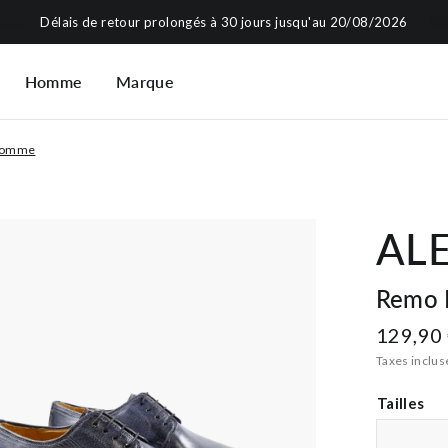
Délais de retour prolongés à 30 jours jusqu'au 20/08/2026
Homme
Marque
 homme
ALE
Remo 
129,90
Taxes inclus
Tailles