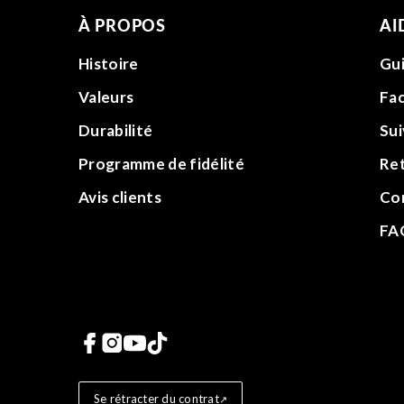
À PROPOS
AI
Histoire
Gui
Valeurs
Fac
Durabilité
Su
Programme de fidélité
Re
Avis clients
Co
FA
Liens vers les réseaux 
Se rétracter du contrat