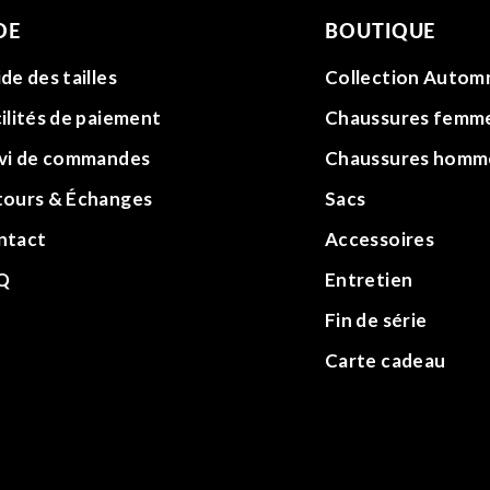
DE
BOUTIQUE
de des tailles
Collection Autom
ilités de paiement
Chaussures femm
ivi de commandes
Chaussures homm
tours & Échanges
Sacs
ntact
Accessoires
Q
Entretien
Fin de série
Carte cadeau
sociaux