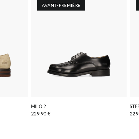
AVANT-PREMIÈRE
AJOUTER AU PANIER
MILO 2
STE
229,90 €
229