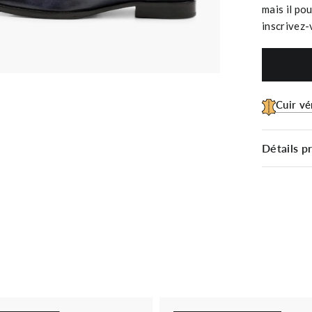
mais il pou
inscrivez-
Cuir vé
Détails p