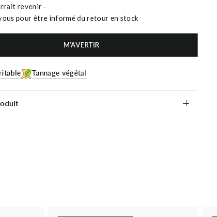
rrait revenir -
vous pour être informé du retour en stock
M’AVERTIR
ritable
Tannage végétal
roduit