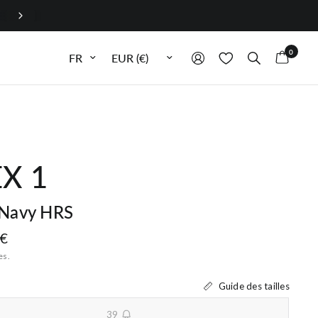
Rejoignez notre Programme de fidélité !
0
Mettre à jour la langue
Mettre à jour la devise
X 1
Navy HRS
 €
es.
Guide des tailles
39