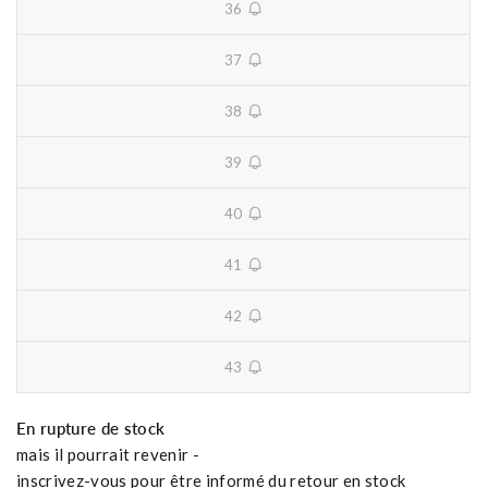
36
unavailable
37
unavailable
38
unavailable
39
unavailable
40
unavailable
41
unavailable
42
unavailable
43
unavailable
En rupture de stock
mais il pourrait revenir -
inscrivez-vous pour être informé du retour en stock