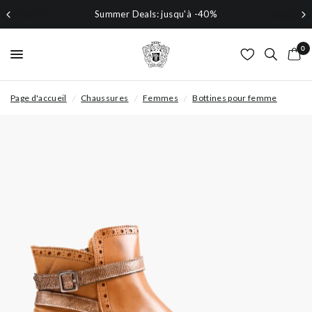
Summer Deals: jusqu'à -40%
0
Page d'accueil
/
Chaussures
/
Femmes
/
Bottines pour femme