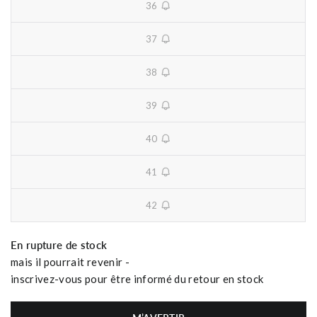
36
unavailable
37
unavailable
38
unavailable
39
unavailable
40
unavailable
41
unavailable
42
unavailable
En rupture de stock
mais il pourrait revenir -
inscrivez-vous pour être informé du retour en stock