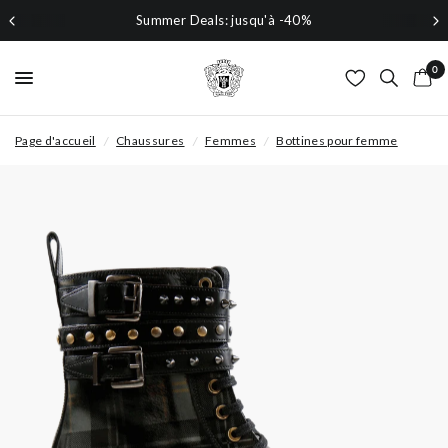
Summer Deals: jusqu'à -40%
0
Page d'accueil
/
Chaussures
/
Femmes
/
Bottines pour femme