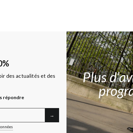
0%
Plus d’a
ir des actualités et des
progr
s répondre
→︎
 données