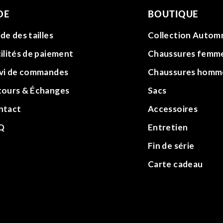
DE
BOUTIQUE
de des tailles
Collection Autom
ilités de paiement
Chaussures femm
ivi de commandes
Chaussures homm
tours & Échanges
Sacs
ntact
Accessoires
Q
Entretien
Fin de série
Carte cadeau
sociaux