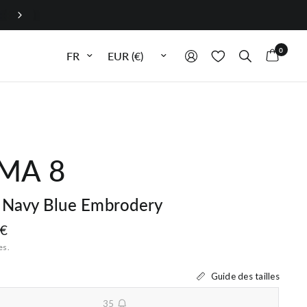
Délais de retour prolongés à 30 jours jusqu'au 20/08/20
0
Mettre à jour la langue
Mettre à jour la devise
MA 8
 Navy Blue Embrodery
 €
es.
Guide des tailles
35