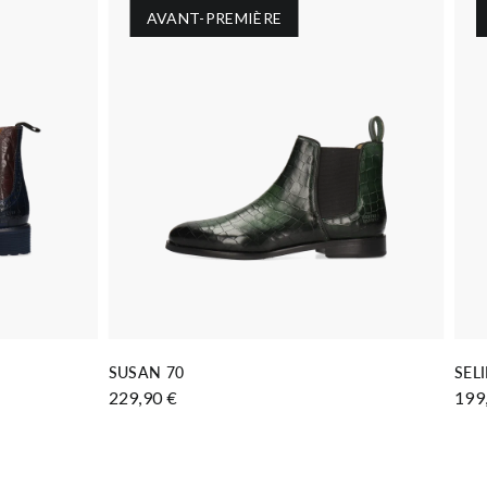
AVANT-PREMIÈRE
AJOUTER AU PANIER
SUSAN 70
SEL
229,90 €
199