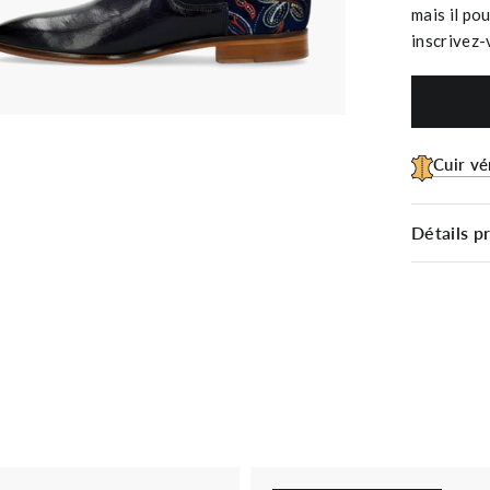
mais il pou
inscrivez-
Cuir vé
Détails p