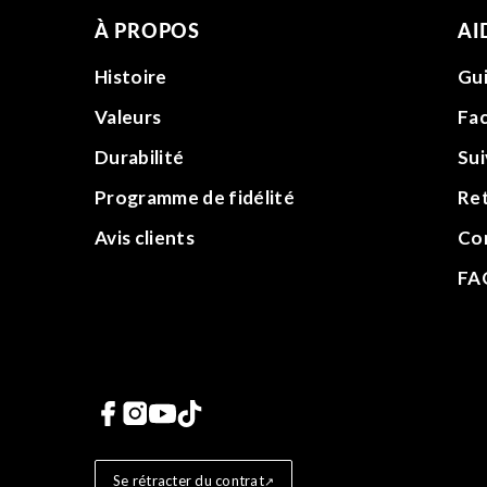
À PROPOS
AI
Histoire
Gui
Valeurs
Fac
Durabilité
Su
Programme de fidélité
Re
Avis clients
Co
FA
Liens vers les réseaux 
Se rétracter du contrat