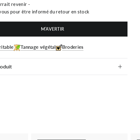
rrait revenir -
vous pour être informé du retour en stock
M’AVERTIR
ritable
Tannage végétal
Broderies
roduit