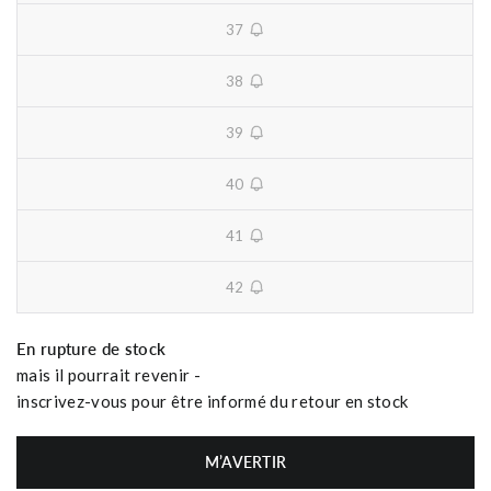
37
unavailable
38
unavailable
39
unavailable
40
unavailable
41
unavailable
42
unavailable
En rupture de stock
mais il pourrait revenir -
inscrivez-vous pour être informé du retour en stock
M’AVERTIR