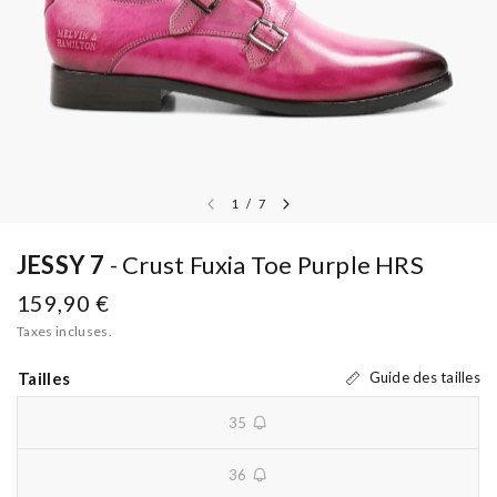
1
/
7
JESSY 7
Crust Fuxia Toe Purple HRS
159,90 €
Taxes incluses.
Tailles
Guide des tailles
35
unavailable
36
unavailable