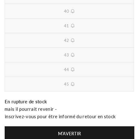
40
unavailable
41
unavailable
42
unavailable
43
unavailable
44
unavailable
45
unavailable
En rupture de stock
mais il pourrait revenir -
inscrivez-vous pour être informé du retour en stock
M’AVERTIR