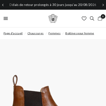
Délais de retour prolongés à 30 jours jusqu'au 20/08/2026
0
Page d'accueil
/
Chaussures
/
Femmes
/
Bottines pour femme