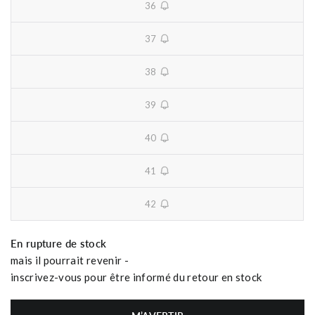
36
unavailable
37
unavailable
38
unavailable
39
unavailable
40
unavailable
41
unavailable
42
unavailable
En rupture de stock
mais il pourrait revenir -
inscrivez-vous pour être informé du retour en stock